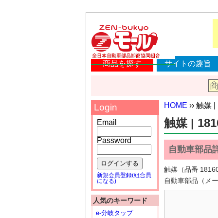
商品を探す
サイトの趣旨
HOME
›› 触媒 |
Login
触媒 | 181
Email
Password
自動車部品
ログインする
触媒（品番 18
新規会員登録(組合員
自動車部品（メ
になる)
人気のキーワード
e-分岐タップ