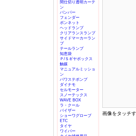
間仕切り透明カーテ
ン
バンパー
フェンダー
ボンネット
ヘッドランプ
クリアランスランプ
サイドマーカーラン
プ
テールランプ
知恵袋
Ｐ/Ｓギヤボックス
触媒
マニュアルミッショ
ン
パワステポンプ
ダイナモ
セルモーター
スノーテックス
WAVE BOX
ラ・クール
バイザー
画像をタッチ
ショーワグローブ
ETC
タイヤ
ワイパー