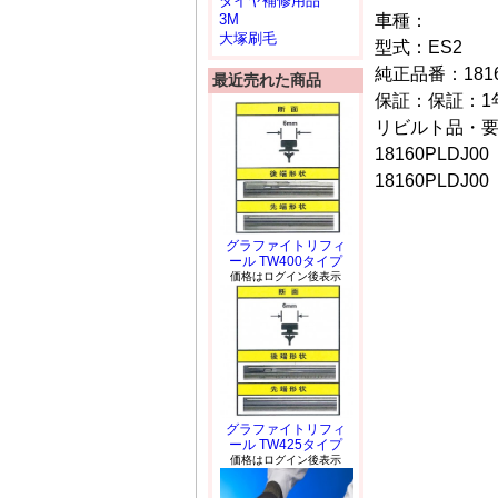
タイヤ補修用品
車種：
3M
大塚刷毛
型式：ES2
純正品番：18160
最近売れた商品
保証：保証：1年
リビルト品・
18160PLDJ00
18160PLDJ00
グラファイトリフィ
ール TW400タイプ
価格はログイン後表示
グラファイトリフィ
ール TW425タイプ
価格はログイン後表示