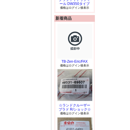
ール DW350タイプ
価格はログイン後表示
新着商品
TB-Zen-Eric/FAX
価格はログイン後表示
☆ランドクルーザー
プラド R/ショック☆
価格はログイン後表示