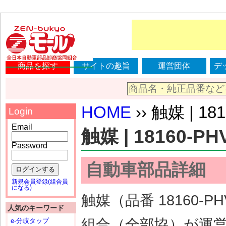
商品を探す
サイトの趣旨
運営団体
デ
HOME
›› 触媒 | 18
Login
Email
触媒 | 18160-PH
Password
自動車部品詳細
ログインする
新規会員登録(組合員
になる)
触媒（品番 18160-
人気のキーワード
組合（全部協）が運
e-分岐タップ