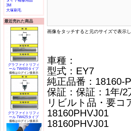
タイヤ補修用品
3M
大塚刷毛
最近売れた商品
画像をタッチすると元のサイズで表示
車種：
グラファイトリフィ
型式：EY7
ール TW400タイプ
価格はログイン後表示
純正品番：18160-PH
保証：保証：1年/2
リビルト品・要コ
18160PHVJ01
グラファイトリフィ
ール TW425タイプ
18160PHVJ01
価格はログイン後表示