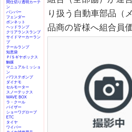
間仕切り透明カーテ
ン
り扱う自動車部品（
バンパー
フェンダー
ボンネット
品商の皆様へ組合員
ヘッドランプ
クリアランスランプ
サイドマーカーラン
プ
テールランプ
知恵袋
Ｐ/Ｓギヤボックス
触媒
マニュアルミッショ
ン
パワステポンプ
ダイナモ
セルモーター
スノーテックス
WAVE BOX
ラ・クール
バイザー
ショーワグローブ
ETC
タイヤ
ワイパー