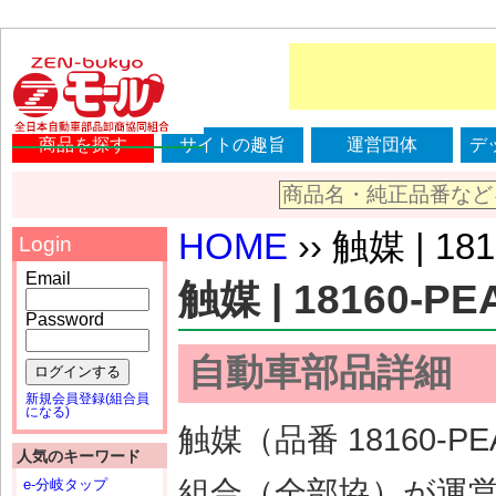
商品を探す
サイトの趣旨
運営団体
デ
HOME
›› 触媒 | 18
Login
Email
触媒 | 18160-PE
Password
自動車部品詳細
ログインする
新規会員登録(組合員
になる)
触媒（品番 18160-
人気のキーワード
組合（全部協）が運
e-分岐タップ