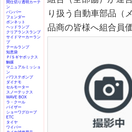
間仕切り透明カーテ
ン
り扱う自動車部品（
バンパー
フェンダー
ボンネット
品商の皆様へ組合員
ヘッドランプ
クリアランスランプ
サイドマーカーラン
プ
テールランプ
知恵袋
Ｐ/Ｓギヤボックス
触媒
マニュアルミッショ
ン
パワステポンプ
ダイナモ
セルモーター
スノーテックス
WAVE BOX
ラ・クール
バイザー
ショーワグローブ
ETC
タイヤ
ワイパー