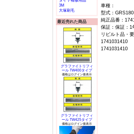
タイヤ補修用品
車種：
3M
大塚刷毛
型式：GRS180
純正品番：17410
最近売れた商品
保証：保証：1年
リビルト品・
1741031410
1741031410
グラファイトリフィ
ール TW400タイプ
価格はログイン後表示
グラファイトリフィ
ール TW425タイプ
価格はログイン後表示