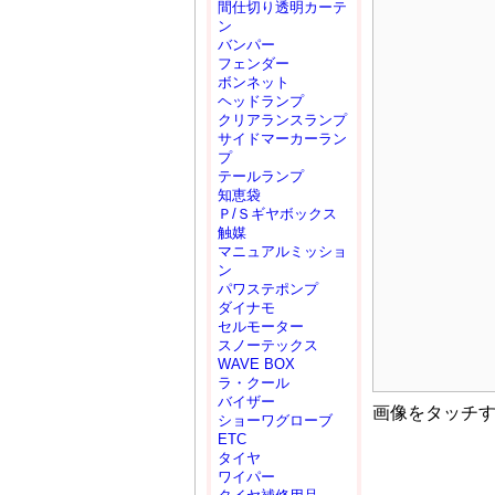
間仕切り透明カーテ
ン
バンパー
フェンダー
ボンネット
ヘッドランプ
クリアランスランプ
サイドマーカーラン
プ
テールランプ
知恵袋
Ｐ/Ｓギヤボックス
触媒
マニュアルミッショ
ン
パワステポンプ
ダイナモ
セルモーター
スノーテックス
WAVE BOX
ラ・クール
バイザー
画像をタッチ
ショーワグローブ
ETC
タイヤ
ワイパー