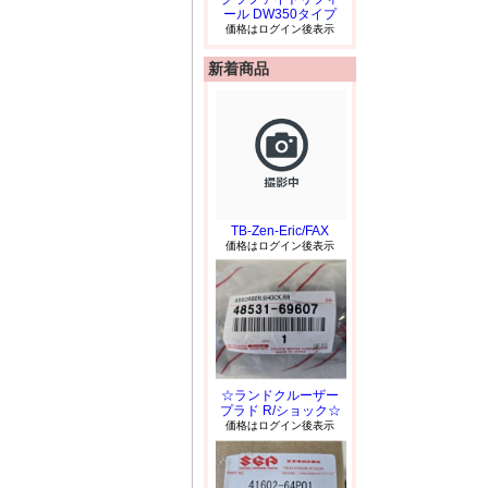
ール DW350タイプ
価格はログイン後表示
新着商品
TB-Zen-Eric/FAX
価格はログイン後表示
☆ランドクルーザー
プラド R/ショック☆
価格はログイン後表示