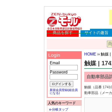
商品を探す
サイトの趣旨
HOME
›› 触媒 |
Login
触媒 | 174
Email
Password
自動車部品
ログインする
触媒（品番 17
新規会員登録(組合員
動車部品（メー
になる)
人気のキーワード
e-分岐タップ