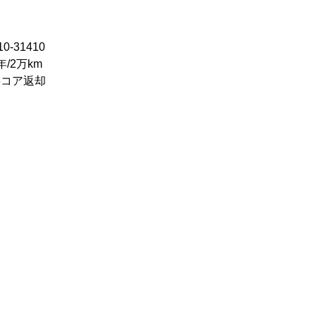
-31410
/2万km
要コア返却