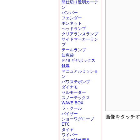
間仕切り透明カーテ
ン
バンパー
フェンダー
ボンネット
ヘッドランプ
クリアランスランプ
サイドマーカーラン
プ
テールランプ
知恵袋
Ｐ/Ｓギヤボックス
触媒
マニュアルミッショ
ン
パワステポンプ
ダイナモ
セルモーター
スノーテックス
WAVE BOX
ラ・クール
バイザー
画像をタッチ
ショーワグローブ
ETC
タイヤ
ワイパー