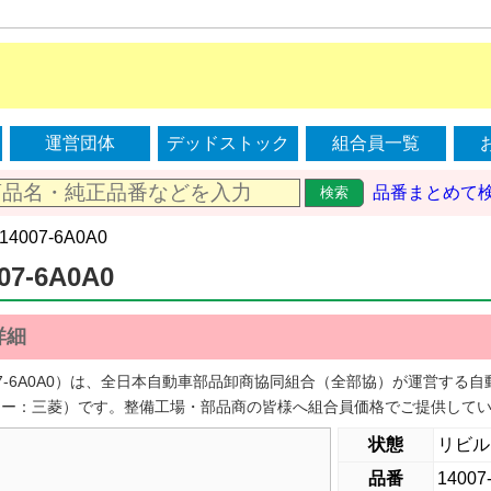
運営団体
デッドストック
組合員一覧
品番まとめて
検索
 14007-6A0A0
07-6A0A0
詳細
007-6A0A0）は、全日本自動車部品卸商協同組合（全部協）が運営す
カー：三菱）です。整備工場・部品商の皆様へ組合員価格でご提供して
状態
リビル
品番
14007