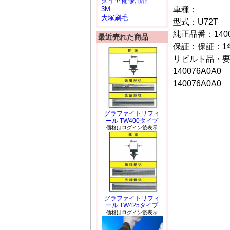
タイヤ補修用品
車種：
3M
大塚刷毛
型式：U72T
純正品番：1400
最近売れた商品
保証：保証：1年
リビルト品・
140076A0A0
140076A0A0
グラファイトリフィ
ール TW400タイプ
価格はログイン後表示
グラファイトリフィ
ール TW425タイプ
価格はログイン後表示