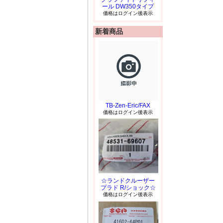
ール DW350タイプ
価格はログイン後表示
新着商品
TB-Zen-Eric/FAX
価格はログイン後表示
☆ランドクルーザー
プラド R/ショック☆
価格はログイン後表示