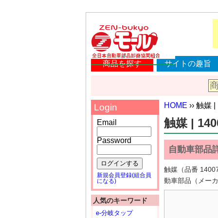
商品を探す
サイトの趣旨
HOME
›› 触媒 |
Login
触媒 | 140
Email
Password
自動車部品
ログインする
触媒（品番 14
新規会員登録(組合員
動車部品（メー
になる)
人気のキーワード
e-分岐タップ