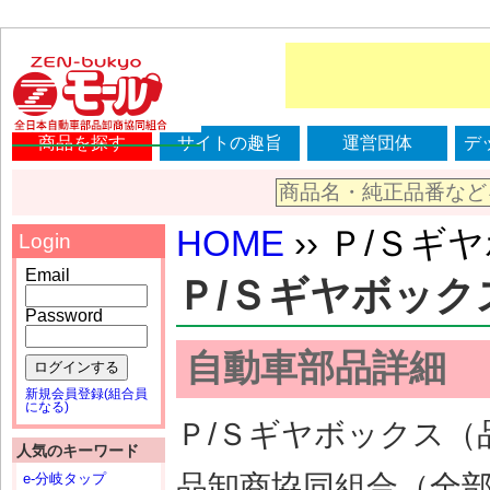
商品を探す
サイトの趣旨
運営団体
デ
HOME
›› Ｐ/Ｓギヤボ
Login
Email
Ｐ/Ｓギヤボックス |
Password
自動車部品詳細
ログインする
新規会員登録(組合員
になる)
Ｐ/Ｓギヤボックス（品番
人気のキーワード
品卸商協同組合（全
e-分岐タップ