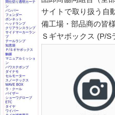
間仕切り透明カーテ
ン
サイトで取り扱う自
バンパー
フェンダー
ボンネット
備工場・部品商の皆様
ヘッドランプ
クリアランスランプ
サイドマーカーラン
Ｓギヤボックス (P/
プ
テールランプ
知恵袋
Ｐ/Ｓギヤボックス
触媒
マニュアルミッショ
ン
パワステポンプ
ダイナモ
セルモーター
スノーテックス
WAVE BOX
ラ・クール
バイザー
ショーワグローブ
ETC
タイヤ
ワイパー