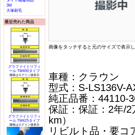
タイヤ補修用品
3M
大塚刷毛
最近売れた商品
画像をタッチすると元のサイズで表示
グラファイトリフィ
ール TW400タイプ
車種：クラウン
価格はログイン後表示
型式：S-LS136V-A
純正品番：44110-3
保証：保証：2年/2
グラファイトリフィ
km）
ール TW425タイプ
価格はログイン後表示
リビルト品・要コ