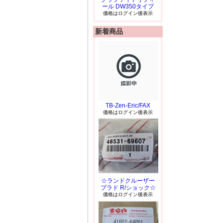
ール DW350タイプ
価格はログイン後表示
新着商品
TB-Zen-Eric/FAX
価格はログイン後表示
☆ランドクルーザー
プラド R/ショック☆
価格はログイン後表示