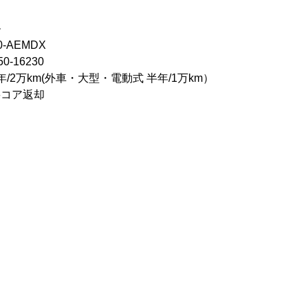
ル
0-AEMDX
-16230
/2万km(外車・大型・電動式 半年/1万km）
要コア返却