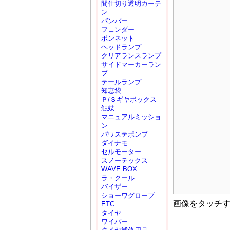
間仕切り透明カーテ
ン
バンパー
フェンダー
ボンネット
ヘッドランプ
クリアランスランプ
サイドマーカーラン
プ
テールランプ
知恵袋
Ｐ/Ｓギヤボックス
触媒
マニュアルミッショ
ン
パワステポンプ
ダイナモ
セルモーター
スノーテックス
WAVE BOX
ラ・クール
バイザー
ショーワグローブ
画像をタッチ
ETC
タイヤ
ワイパー