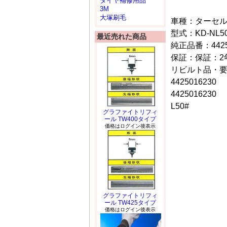
タイヤ補修用品
3M
大塚刷毛
車種：ターセ
型式：KD-NL5
最近売れた商品
純正品番：44250
保証：保証：2年
リビルト品・
4425016230
4425016230
L50#
グラファイトリフィ
ール TW400タイプ
価格はログイン後表示
グラファイトリフィ
ール TW425タイプ
価格はログイン後表示