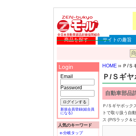
商品を探す
サイトの趣旨
HOME
›› Ｐ/Ｓ
Login
Ｐ/Ｓギヤボッ
Email
Password
自動車部品
ログインする
Ｐ/Ｓギヤボック
新規会員登録(組合員
トで取り扱う自動
になる)
ス (P/Sラック
人気のキーワード
e-分岐タップ